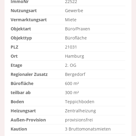
ImmoNr
22522
Nutzungsart
Gewerbe
Vermarktungsart
Miete
Objektart
Büro/Praxen
Objekttyp
Bürofläche
PLZ
21031
Ort
Hamburg
Etage
2. OG
Regionaler Zusatz
Bergedorf
Bürofläche
600 m²
teilbar ab
300 m²
Boden
Teppichboden
Heizungsart
Zentralheizung
Außen-Provision
provisionsfrei
Kaution
3 Bruttomonatsmieten